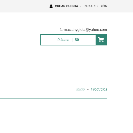
CREAR CUENTA
-
INICIAR SESIÓN
farmaciahygieia@yahoo.com
0
Items
|
$0
Inicio
-
Productos